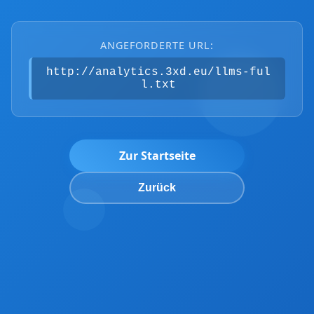
ANGEFORDERTE URL:
http://analytics.3xd.eu/llms-ful
l.txt
Zur Startseite
Zurück